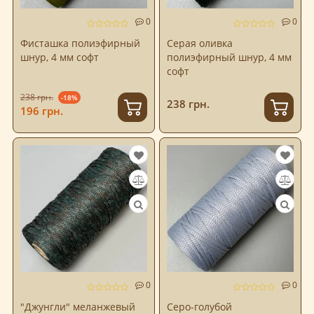
0
0
Фисташка полиэфирный
Серая оливка
шнур, 4 мм софт
полиэфирный шнур, 4 мм
софт
238 грн.
-18%
238 грн.
196 грн.
0
0
"Джунгли" меланжевый
Серо-голубой