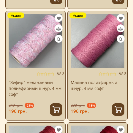
Акция
Акция
0
0
"Зефир" меланжевый
Малина полиэфирный
полиэфирный шнур, 4 мм
шнур, 4 мм софт
софт
249 грн.
238 грн.
-21%
-18%
196 грн.
196 грн.