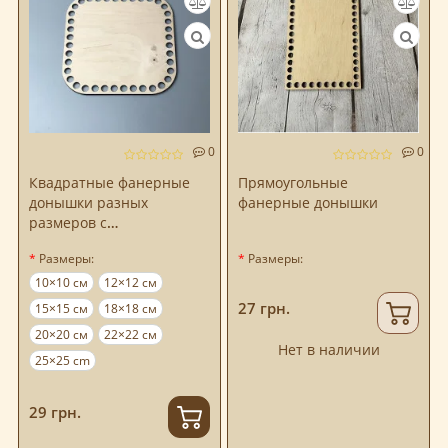
0
0
Квадратные фанерные
Прямоугольные
донышки разных
фанерные донышки
размеров с
закругленными углами
Размеры:
Размеры:
10×10 см
12×12 см
27 грн.
15×15 см
18×18 см
20×20 см
22×22 см
Нет в наличии
25×25 cm
29 грн.