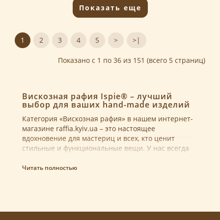
Показать еще
1
2
3
4
5
>
>|
Показано с 1 по 36 из 151 (всего 5 страниц)
Вискозная рафия Ispie® – лучший
выбор для ваших hand-made изделий
Категория «Вискозная рафия»
в нашем интернет-
магазине
raffia.kyiv.ua
– это настоящее
вдохновение для мастериц и всех, кто ценит
стильные и функциональные вещи. У нас всегда
доступен самый богатый выбор цветов вискозной
рафии Ispie® – от природных оттенков до ярких
Читать полностью
трендовых тонов.
Почему стоит выбрать вискозную
рафию Ispie®?