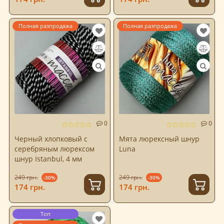
Полная разпродажа
Полная разпродажа
0
0
Черный хлопковый с
Мята люрексный шнур
серебряным люрексом
Luna
шнур Istanbul, 4 мм
249 грн.
249 грн.
-30%
-30%
174 грн.
174 грн.
Топ