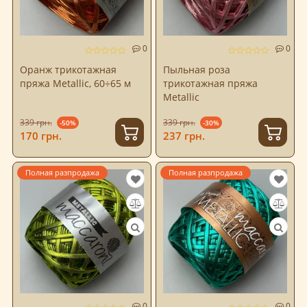
0
0
Оранж трикотажная
Пыльная роза
пряжа Metallic, 60÷65 м
трикотажная пряжа
Metallic
339 грн.
339 грн.
-50%
-30%
170 грн.
237 грн.
Полная разпродажа
Полная разпродажа
0
0