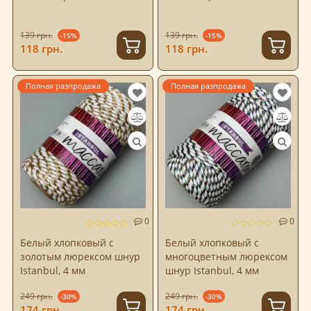
139 грн.
139 грн.
-15%
-15%
118 грн.
118 грн.
Полная разпродажа
Полная разпродажа
0
0
Белый хлопковый с
Белый хлопковый с
золотым люрексом шнур
многоцветным люрексом
Istanbul, 4 мм
шнур Istanbul, 4 мм
249 грн.
249 грн.
-30%
-30%
174 грн.
174 грн.