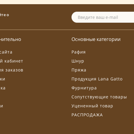
йте о
нительно
Основные категории
сайта
Рафия
й кабинет
Шнур
я заказов
Пряжа
ки
Продукция Lana Gatto
лка
Фурнитура
Сопутствующие товары
ти
Уцененный товар
РАСПРОДАЖА