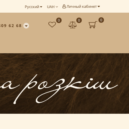
Личный кабинет
Русский
UAH
0
0
0
809 62 68