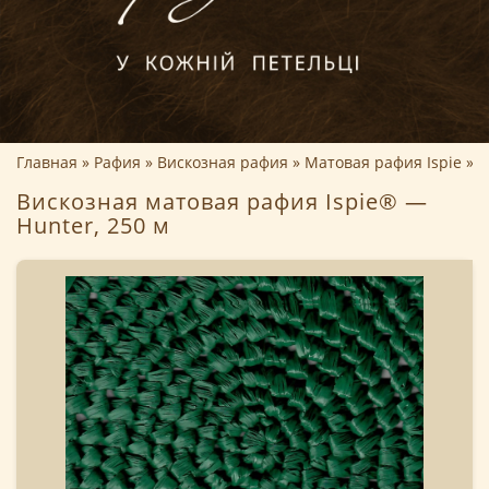
Главная
Рафия
Вискозная рафия
Матовая рафия Ispie
В
Вискозная матовая рафия Ispie® —
Hunter, 250 м