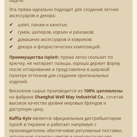
ощупь.
Эта пряжа идеально подходит для создания летних
аксессуаров и декора:
шляп, панам и канотье;
сумок, шоперов, корзин и рюкзаков;
домашних аксессуаров и ковриков;
декора и флористических композиций.
Преимущества Ispie®:
пряжа легко скользит по
крючку, не натирает пальцы, хорошо держит форму
после отпаривания и представлена в широкой
палитре оттенков для создания оригинальных
изделий.
Вискозное сырье производится из
100% целлюлозы
на фабрике
Shanghai Well May Industrial Co.
, сочетая
высокое качество уровня мировых брендов и
доступную цену.
Raffia Kyiv
является официальным дистрибьютором
Ispie® в Украине и работает напрямую с
производителем, обеспечивая регулярные поставки,
актуальную палитру цветов и консультации для