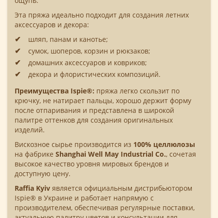
ощупь.
Эта пряжа идеально подходит для создания летних
аксессуаров и декора:
шляп, панам и канотье;
сумок, шоперов, корзин и рюкзаков;
домашних аксессуаров и ковриков;
декора и флористических композиций.
Преимущества Ispie®:
пряжа легко скользит по
крючку, не натирает пальцы, хорошо держит форму
после отпаривания и представлена в широкой
палитре оттенков для создания оригинальных
изделий.
Вискозное сырье производится из
100% целлюлозы
на фабрике
Shanghai Well May Industrial Co.
, сочетая
высокое качество уровня мировых брендов и
доступную цену.
Raffia Kyiv
является официальным дистрибьютором
Ispie® в Украине и работает напрямую с
производителем, обеспечивая регулярные поставки,
актуальную палитру цветов и консультации для