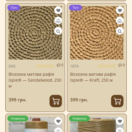
Топ
Топ
0
0
D43
187A
Віскозна матова рафія
Віскозна матова рафія
Ispie® — Sandalwood, 250
Ispie® — Kraft, 250 м
м
399 грн.
399 грн.
Новинка
Новинка