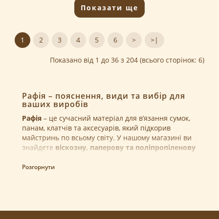
Показати ще
1
2
3
4
5
6
>
>|
Показано від 1 до 36 з 204 (всього сторінок: 6)
Рафія – пояснення, види та вибір для
ваших виробів
Рафія
– це сучасний матеріал для в’язання сумок,
панам, клатчів та аксесуарів, який підкорив
майстринь по всьому світу. У нашому магазині ви
знайдете
віскозну, паперову та поліпропіленову
рафію
у широкому виборі кольорів. Але перед
вибором – невелике пояснення, щоб розвіяти
Розгорнути
міфи.
Що таке рафія насправді
Часто можна почути історії про «рафію з