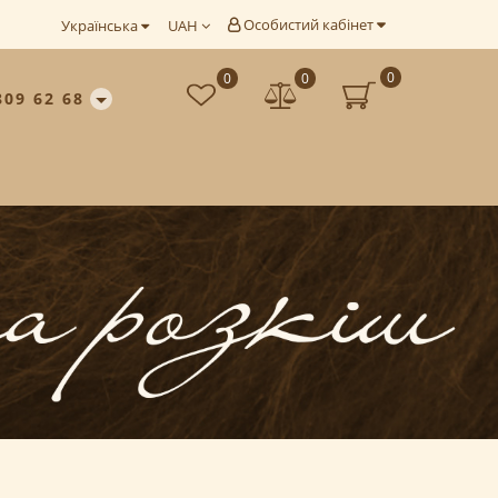
Особистий кабінет
Українська
UAH
0
0
0
809 62 68