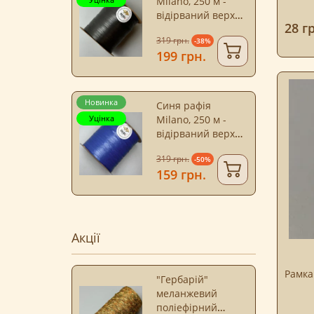
Milano, 250 м -
відірваний верх
28 г
бобіни
319 грн.
-38%
199 грн.
Новинка
Синя рафія
Уцінка
Milano, 250 м -
відірваний верх
бобіни
319 грн.
-50%
159 грн.
Акції
Рамка
"Гербарій"
меланжевий
поліефірний