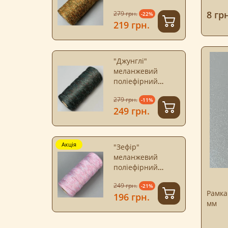
шнур, 4 мм софт
8 грн
279 грн.
-22%
219 грн.
"Джунглі"
меланжевий
поліефірний
шнур, 4 мм софт
279 грн.
-11%
249 грн.
Акція
"Зефір"
меланжевий
поліефірний
шнур, 4 мм софт
249 грн.
-21%
Рамка
196 грн.
мм