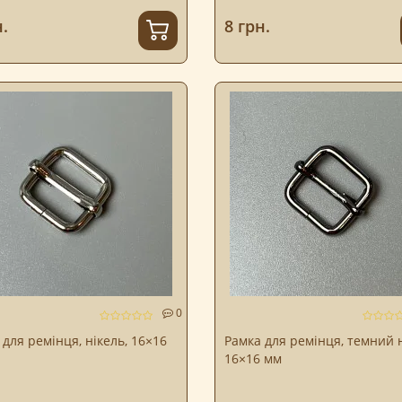
.
8 грн.
0
 для ремінця, нікель, 16×16
Рамка для ремінця, темний н
16×16 мм