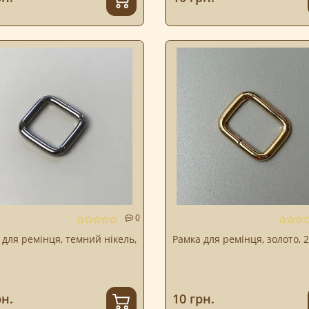
0
 для ремінця, темний нікель,
Рамка для ремінця, золото, 
рн.
10 грн.