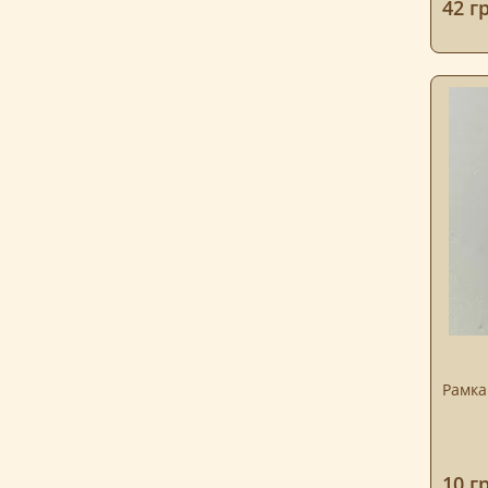
42 г
Рамка
10 г