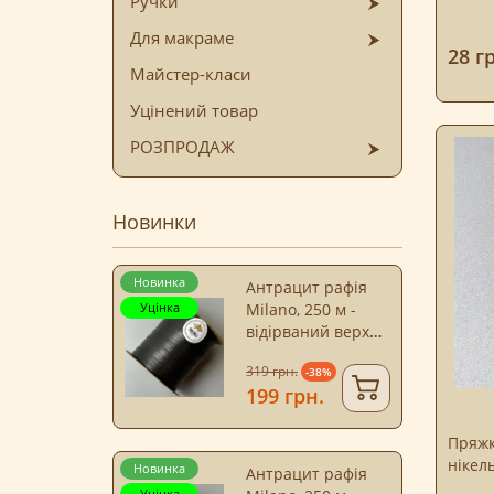
Ручки
Для макраме
28 г
Майстер-класи
Уцінений товар
РОЗПРОДАЖ
Новинки
Новинка
Антрацит рафія
Уцінка
Milano, 250 м -
відірваний верх
бобіни
319 грн.
-38%
199 грн.
Пряжк
нікель
Новинка
Антрацит рафія
Уцінка