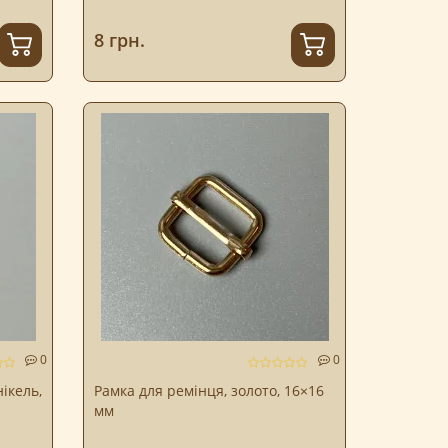
8 грн.
0
0
ікель,
Рамка для ремінця, золото, 16×16
мм