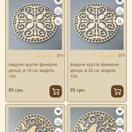
0
0
Ажурне кругле фанерне
Ажурне кругле фанерне
денце, ø 18 см, модель
денце, ø 20 см, модель
103
103
85 грн.
95 грн.