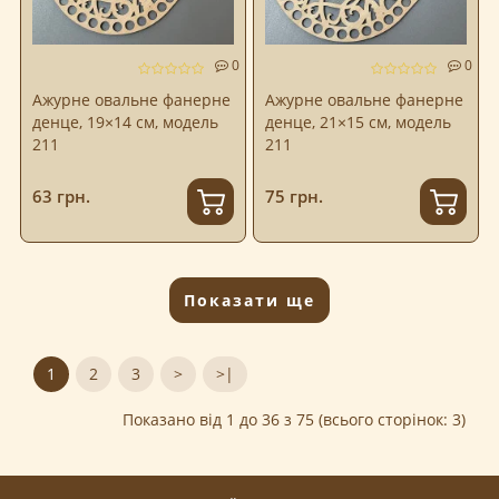
0
0
Ажурне овальне фанерне
Ажурне овальне фанерне
денце, 19×14 см, модель
денце, 21×15 см, модель
211
211
63 грн.
75 грн.
Показати ще
1
2
3
>
>|
Показано від 1 до 36 з 75 (всього сторінок: 3)