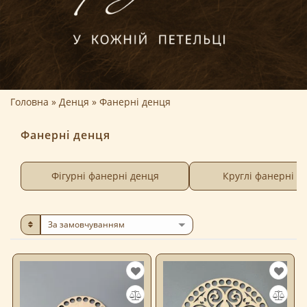
Головна
Денця
Фанерні денця
Фанерні денця
Фігурні фанерні денця
Круглі фанерні д