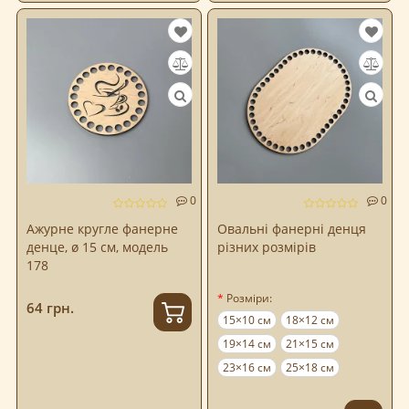
0
0
Ажурне кругле фанерне
Овальні фанерні денця
денце, ø 15 см, модель
різних розмірів
178
Розміри:
64 грн.
15×10 см
18×12 см
19×14 см
21×15 см
23×16 см
25×18 см