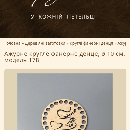
Головна
Дерев'яні заготовки
Круглі фанерні денця
Ажурн
Ажурне кругле фанерне денце, ø 10 см,
модель 178