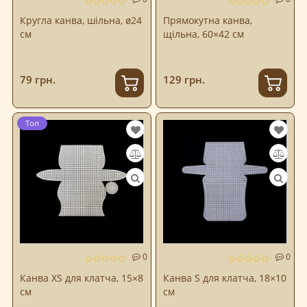
Кругла канва, шільна, ø24
Прямокутна канва,
см
щільна, 60×42 см
79 грн.
129 грн.
Топ
0
0
Канва XS для клатча, 15×8
Канва S для клатча, 18×10
см
см