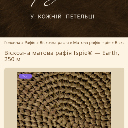
Головна
Рафія
Віскозна рафія
Матова рафія Ispie
Віскоз
Віскозна матова рафія Ispie® — Earth,
250 м
Топ