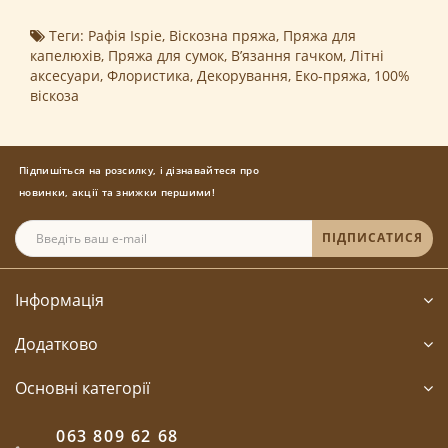
Теги:
Рафія Ispie
,
Віскозна пряжа
,
Пряжа для
капелюхів
,
Пряжа для сумок
,
В’язання гачком
,
Літні
аксесуари
,
Флористика
,
Декорування
,
Еко-пряжа
,
100%
віскоза
Підпишіться на розсилку, і дізнавайтеся про
новинки, акції та знижки першими!
ПІДПИСАТИСЯ
Інформація
Додатково
Основні категорії
063 809 62 68