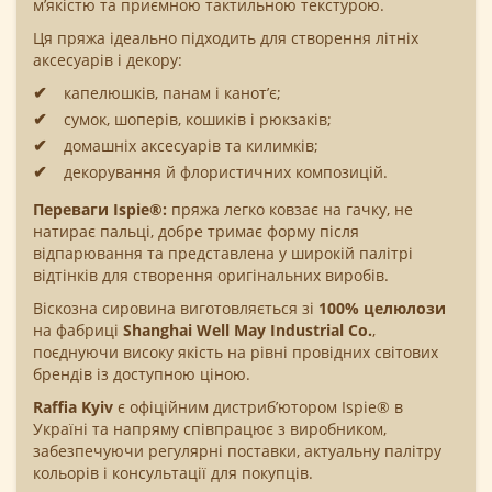
м’якістю та приємною тактильною текстурою.
Ця пряжа ідеально підходить для створення літніх
аксесуарів і декору:
капелюшків, панам і канот’є;
сумок, шоперів, кошиків і рюкзаків;
домашніх аксесуарів та килимків;
декорування й флористичних композицій.
Переваги Ispie®:
пряжа легко ковзає на гачку, не
натирає пальці, добре тримає форму після
відпарювання та представлена у широкій палітрі
відтінків для створення оригінальних виробів.
Віскозна сировина виготовляється зі
100% целюлози
на фабриці
Shanghai Well May Industrial Co.
,
поєднуючи високу якість на рівні провідних світових
брендів із доступною ціною.
Raffia Kyiv
є офіційним дистриб’ютором Ispie® в
Україні та напряму співпрацює з виробником,
забезпечуючи регулярні поставки, актуальну палітру
кольорів і консультації для покупців.