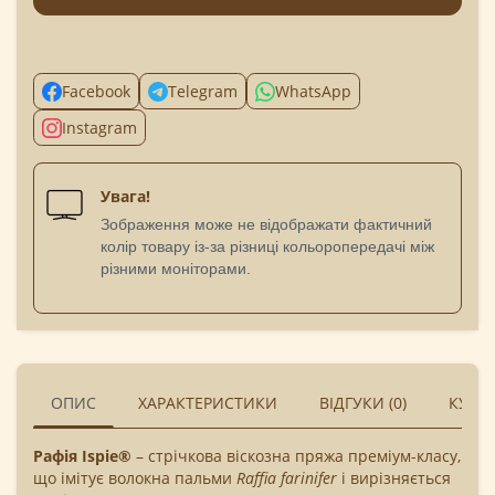
Facebook
Telegram
WhatsApp
Instagram
Увага!
Зображення може не відображати фактичний
колір товару із-за різниці кольоропередачі між
різними моніторами.
ОПИС
ХАРАКТЕРИСТИКИ
ВІДГУКИ (0)
КУПУ
Рафія Ispie®
– стрічкова віскозна пряжа преміум-класу,
що імітує волокна пальми
Raffia farinifer
і вирізняється