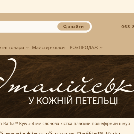
063 
знайти
утні товари
Майстер-класи
РОЗПРОДАЖ
 Raffia™ Kyiv
4 мм слонова кістка плаский поліефірний шнур