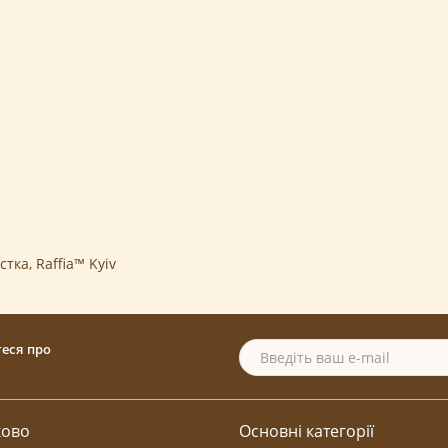
істка
,
Raffia™ Kyiv
теся про
ково
Основні категорії