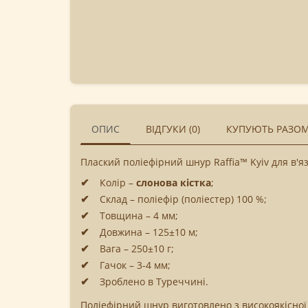
ОПИС
ВІДГУКИ (0)
КУПУЮТЬ РАЗО
Плаский поліефірний шнур Raffia™ Kyiv для в'я
Колір –
слонова кістка
;
Склад – поліефір (поліестер) 100 %;
Товщина – 4 мм;
Довжина – 125±10 м;
Вага – 250±10 г;
Гачок – 3-4 мм;
Зроблено в Туреччині.
Поліефірний шнур виготовлено з високоякісної