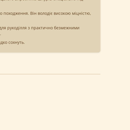
 походження. Він володіє високою міцністю,
м для рукоділля з практично безмежними
.
идко сохнуть.