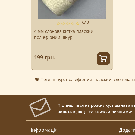
0
4 мм слонова кістка плаский
поліефірний шнур
199 грн.
Теги:
шнур
,
поліефірний
,
плаский
,
слонова к
Підпишіться на розсилку, і дізнавай
новинки, акції та знижки першими!
Інформація
Додат