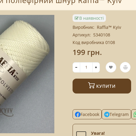
й поліефірний шнур Raffia™ Kyiv
В наявності
Виробник:
Raffia™ Kyiv
Артикул:
5340108
Код виробника 0108
199 грн.
КУПИТИ
Facebook
Telegram
Увага!