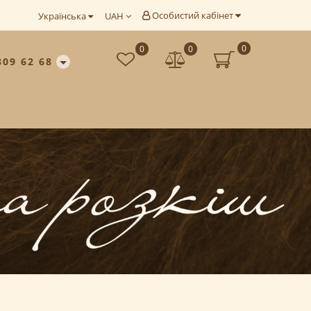
Особистий кабінет
Українська
UAH
0
0
0
809 62 68