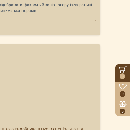
дображати фактичний колір товару із-за різниці
різними моніторами.
0
0
0
ецького виробника шнурів спеціально під