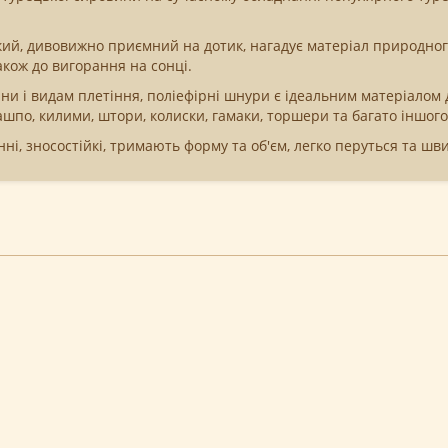
ий, дивовижно приємний на дотик, нагадує матеріал природного
акож до вигорання на сонці.
щини і видам плетіння, поліефірні шнури є ідеальним матеріало
шпо, килими, штори, колиски, гамаки, торшери та багато іншого
ні, зносостійкі, тримають форму та об'єм, легко перуться та шв