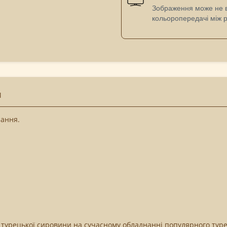
Зображення може не ві
кольоропередачі між 
М
зання.
 турецької сировини на сучасному обладнанні популярного тур