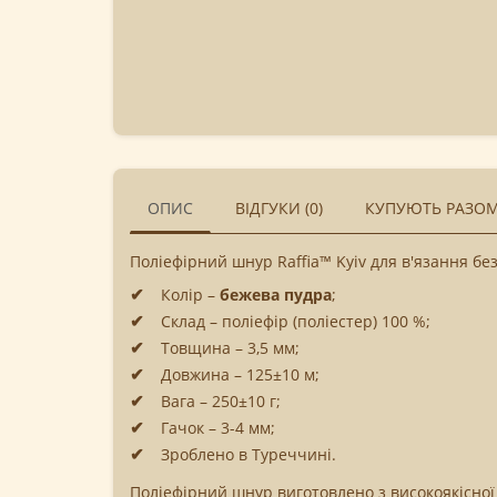
ОПИС
ВІДГУКИ (0)
КУПУЮТЬ РАЗО
Поліефірний шнур Raffia™ Kyiv для в'язання б
Колір –
бежева пудра
;
Склад – поліефір (поліестер) 100 %;
Товщина – 3,5 мм;
Довжина – 125±10 м;
Вага – 250±10 г;
Гачок – 3-4 мм;
Зроблено в Туреччині.
Поліефірний шнур виготовлено з високоякісної