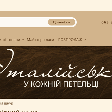
063 
знайти
утні товари
Майстер-класи
РОЗПРОДАЖ
ий шнур