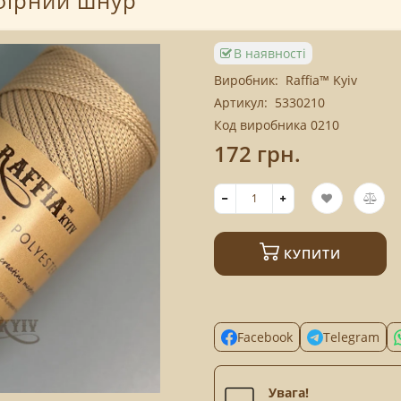
ефірний шнур
В наявності
Виробник:
Raffia™ Kyiv
Артикул:
5330210
Код виробника 0210
172 грн.
КУПИТИ
Facebook
Telegram
Увага!