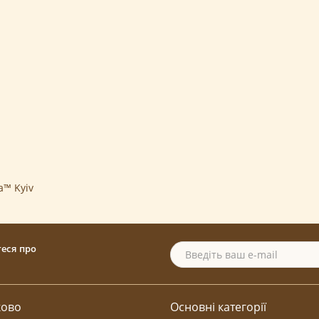
ia™ Kyiv
теся про
ково
Основні категорії