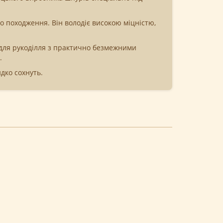
 походження. Він володіє високою міцністю,
м для рукоділля з практично безмежними
.
идко сохнуть.