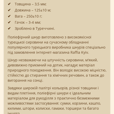
Товщина – 3,5 мм;
Довжина – 125±10 м;
Вага – 250±10 г;
Гачок – 3-4 мм;
Зроблено в Туреччині.
Поліефірний шнур виготовлено з високоякісної
турецької сировини на сучасному обладнанні
популярного турецького виробника шнурів спеціально
під замовлення інтернет-магазина Raffia Kyiv.
Шнур незважаючи на штучність сировини, м'який,
дивовижно приємний на дотик, нагадує матеріал
природного походження. Він володіє високою міцністю,
стійкістю до стирання та хімічних речовин, а також до
вигорання на сонці.
Завдяки широкій палітрі кольорів, різної товщини і
видам плетіння, поліефірні шнури є ідеальним
матеріалом для рукоділля з практично безмежними
можливостями застосування: сумки, корзини, кашпо,
килими, штори, колиски, гамаки, торшери та багато
іншого.