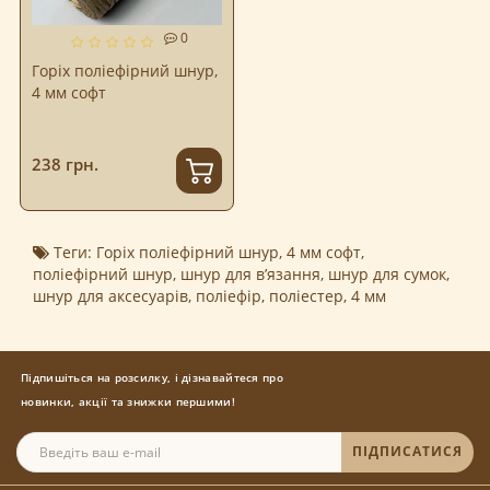
0
Горіх поліефірний шнур,
4 мм софт
238 грн.
Теги:
Горіх поліефірний шнур
,
4 мм софт
,
поліефірний шнур
,
шнур для в’язання
,
шнур для сумок
,
шнур для аксесуарів
,
поліефір
,
поліестер
,
4 мм
Підпишіться на розсилку, і дізнавайтеся про
новинки, акції та знижки першими!
ПІДПИСАТИСЯ