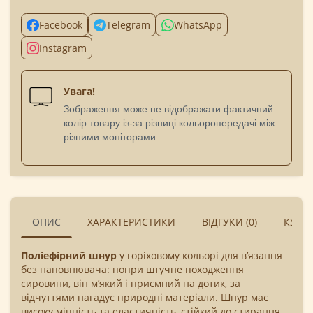
Facebook
Telegram
WhatsApp
Instagram
Увага!
Зображення може не відображати фактичний
колір товару із-за різниці кольоропередачі між
різними моніторами.
ОПИС
ХАРАКТЕРИСТИКИ
ВІДГУКИ (0)
КУПУ
Поліефірний шнур
у горіховому кольорі для в’язання
без наповнювача: попри штучне походження
сировини, він м’який і приємний на дотик, за
відчуттями нагадує природні матеріали. Шнур має
високу міцність та еластичність, стійкий до стирання,