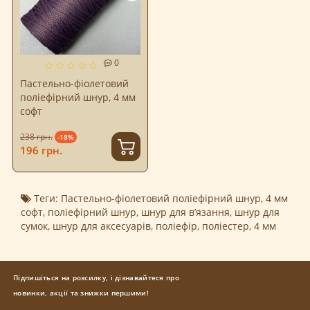
0
Пастельно-фіолетовий
поліефірний шнур, 4 мм
софт
238 грн.
-18%
196 грн.
Теги:
Пастельно-фіолетовий поліефірний шнур
,
4 мм
софт
,
поліефірний шнур
,
шнур для в’язання
,
шнур для
сумок
,
шнур для аксесуарів
,
поліефір
,
поліестер
,
4 мм
Підпишіться на розсилку, і дізнавайтеся про
новинки, акції та знижки першими!