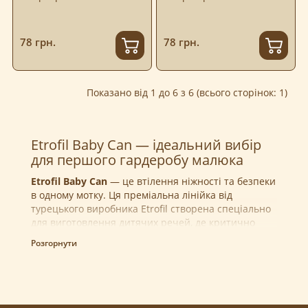
78 грн.
78 грн.
Показано від 1 до 6 з 6 (всього сторінок: 1)
Etrofil Baby Can — ідеальний вибір
для першого гардеробу малюка
Etrofil Baby Can
— це втілення ніжності та безпеки
в одному мотку. Ця преміальна лінійка від
турецького виробника Etrofil створена спеціально
для виготовлення дитячих речей, де критично
важливою є гіпоалергенність та приємна на дотик
Розгорнути
текстура нитки.
Чому ця пряжа ідеальна для дитячих
проектів?