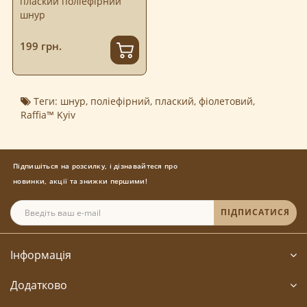
плаский поліефірний
шнур
199 грн.
Теги:
шнур
,
поліефірний
,
плаский
,
фіолетовий
,
Raffia™ Kyiv
Підпишіться на розсилку, і дізнавайтеся про
новинки, акції та знижки першими!
ПІДПИСАТИСЯ
Інформація
Додатково