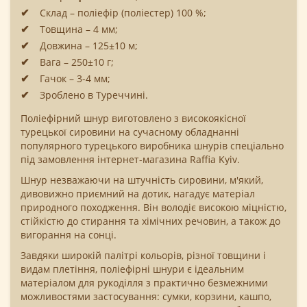
Склад – поліефір (поліестер) 100 %;
Товщина – 4 мм;
Довжина – 125±10 м;
Вага – 250±10 г;
Гачок – 3-4 мм;
Зроблено в Туреччині.
Поліефірний шнур виготовлено з високоякісної
турецької сировини на сучасному обладнанні
популярного турецького виробника шнурів спеціально
під замовлення інтернет-магазина Raffia Kyiv.
Шнур незважаючи на штучність сировини, м'який,
дивовижно приємний на дотик, нагадує матеріал
природного походження. Він володіє високою міцністю,
стійкістю до стирання та хімічних речовин, а також до
вигорання на сонці.
Завдяки широкій палітрі кольорів, різної товщини і
видам плетіння, поліефірні шнури є ідеальним
матеріалом для рукоділля з практично безмежними
можливостями застосування: сумки, корзини, кашпо,