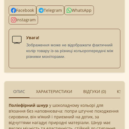
Facebook
Telegram
WhatsApp
Instagram
Увага!
Зображення може не відображати фактичний
колір товару із-за різниці кольоропередачі між
різними моніторами.
ОПИС
ХАРАКТЕРИСТИКИ
ВІДГУКИ (0)
КУПУ
Поліефірний шнур
у шоколадному кольорі для
в’язання без наповнювача: попри штучне походження
сировини, він м’який і приємний на дотик, за
відчуттями нагадує природні матеріали. Шнур має
високу міцність та еластичність, стійкий до стирання,