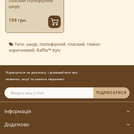
плаский поліефірний
шнур
199 грн.
Теги:
шнур
,
поліефірний
,
плаский
,
темно-
коричневий
,
Raffia™ Kyiv
Підпишіться на розсилку, і дізнавайтеся про
новинки, акції та знижки першими!
ПІДПИСАТИСЯ
Інформація
Додатково