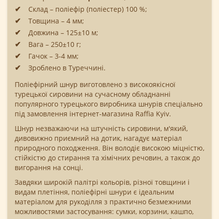
Склад – поліефір (поліестер) 100 %;
Товщина – 4 мм;
Довжина – 125±10 м;
Вага – 250±10 г;
Гачок – 3-4 мм;
Зроблено в Туреччині.
Поліефірний шнур виготовлено з високоякісної
турецької сировини на сучасному обладнанні
популярного турецького виробника шнурів спеціально
під замовлення інтернет-магазина Raffia Kyiv.
Шнур незважаючи на штучність сировини, м'який,
дивовижно приємний на дотик, нагадує матеріал
природного походження. Він володіє високою міцністю,
стійкістю до стирання та хімічних речовин, а також до
вигорання на сонці.
Завдяки широкій палітрі кольорів, різної товщини і
видам плетіння, поліефірні шнури є ідеальним
матеріалом для рукоділля з практично безмежними
можливостями застосування: сумки, корзини, кашпо,