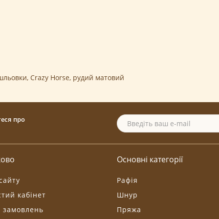
шльовки
,
Crazy Horse
,
рудий матовий
теся про
ково
Основні категорії
сайту
Рафія
тий кабінет
Шнур
я замовлень
Пряжа