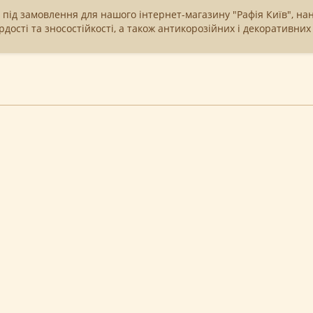
 під замовлення для нашого інтернет-магазину "Рафія Київ", на
рдості та зносостійкості, а також антикорозійних і декоративних