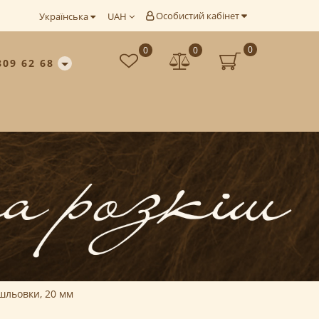
Особистий кабінет
Українська
UAH
0
0
0
809 62 68
 шльовки, 20 мм