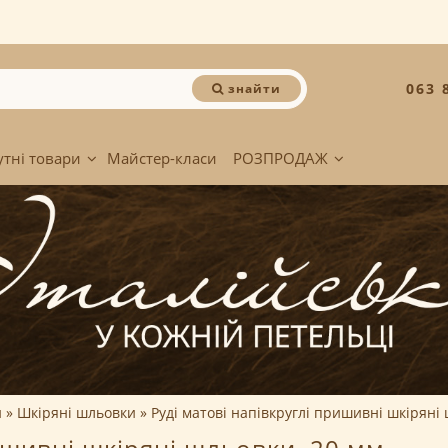
063 
знайти
утні товари
Майстер-класи
РОЗПРОДАЖ
и
Шкіряні шльовки
Руді матові напівкруглі пришивні шкіряні