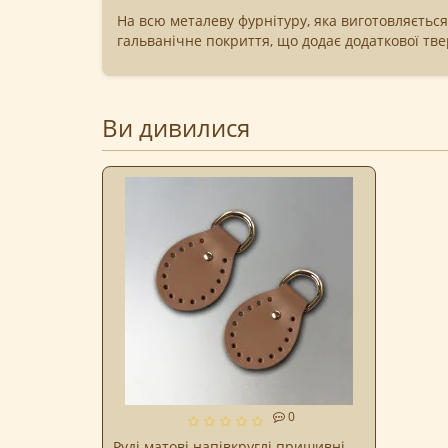
На всю металеву фурнітуру, яка виготовляється
гальванічне покриття, що додає додаткової тве
Ви дивилися
0
Руді матові напівкруглі пришивні