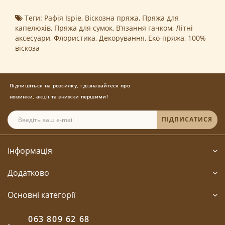
Теги:
Рафія Ispie
,
Віскозна пряжа
,
Пряжа для
капелюхів
,
Пряжа для сумок
,
В’язання гачком
,
Літні
аксесуари
,
Флористика
,
Декорування
,
Еко-пряжа
,
100%
віскоза
Підпишіться на розсилку, і дізнавайтеся про
новинки, акції та знижки першими!
ПІДПИСАТИСЯ
Інформація
Додатково
Основні категорії
063 809 62 68