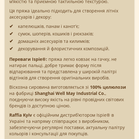
м’якістю та приємною тактильною текстурою.
Ця пряжа ідеально підходить для створення літніх
аксесуарів і декору:
капелюшків, панам і канот’є;
сумок, шоперів, кошиків і рюкзаків;
домашніх аксесуарів та килимків;
декорування й флористичних композицій.
Переваги Ispie®:
пряжа легко ковзає на гачку, не
натирає пальці, добре тримає форму після
відпарювання та представлена у широкій палітрі
відтінків для створення оригінальних виробів.
Віскозна сировина виготовляється зі
100% целюлози
на фабриці
Shanghai Well May Industrial Co.
,
поєднуючи високу якість на рівні провідних світових
брендів із доступною ціною.
Raffia Kyiv
є офіційним дистриб’ютором Ispie® в
Україні та напряму співпрацює з виробником,
забезпечуючи регулярні поставки, актуальну палітру
кольорів і консультації для покупців.