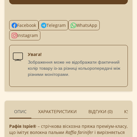
Facebook
Telegram
WhatsApp
Instagram
Увага!
Зображення може не відображати фактичний
колір товару із-за різниці кольоропередачі між
різними моніторами.
ОПИС
ХАРАКТЕРИСТИКИ
ВІДГУКИ (0)
КУПУ
Рафія Ispie®
– стрічкова віскозна пряжа преміум-класу,
що імітує волокна пальми
Raffia farinifer
і вирізняється