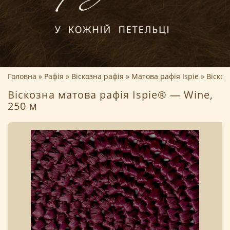
Головна
Рафія
Віскозна рафія
Матова рафія Ispie
Віскоз
Віскозна матова рафія Ispie® — Wine,
250 м