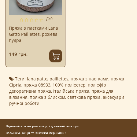
0
Пряжа з паєтками Lana
Gatto Paillettes, рожева
пудра
149 грн.
Теги:
lana gatto
,
paillettes
,
пряжа з паєтками
,
пряжа
Cipria
,
пряжа 08933
,
100% поліестер
,
поліефір
декоративна пряжа
,
італійська пряжа
,
пряжа для
в'язання
,
пряжа з блиском
,
святкова пряжа
,
аксесуари
ручної роботи
Підпишіться на розсилку, і дізнавайтеся про
новинки, акції та знижки першими!