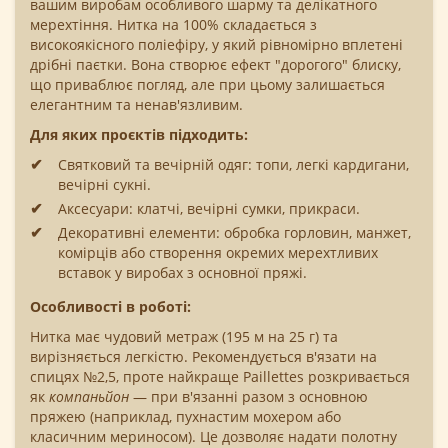
вашим виробам особливого шарму та делікатного
мерехтіння. Нитка на 100% складається з
високоякісного поліефіру, у який рівномірно вплетені
дрібні паєтки. Вона створює ефект "дорогого" блиску,
що приваблює погляд, але при цьому залишається
елегантним та ненав'язливим.
Для яких проєктів підходить:
Святковий та вечірній одяг: топи, легкі кардигани,
вечірні сукні.
Аксесуари: клатчі, вечірні сумки, прикраси.
Декоративні елементи: обробка горловин, манжет,
комірців або створення окремих мерехтливих
вставок у виробах з основної пряжі.
Особливості в роботі:
Нитка має чудовий метраж (195 м на 25 г) та
вирізняється легкістю. Рекомендується в'язати на
спицях №2,5, проте найкраще Paillettes розкривається
як
компаньйон
— при в'язанні разом з основною
пряжею (наприклад, пухнастим мохером або
класичним мериносом). Це дозволяє надати полотну