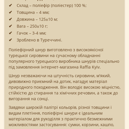
Склад – поліефір (поліестер) 100 %;
Товщина – 4 мм;
Довжина – 125±10 м;
Вага – 250±10 г;
Гачок – 3-4 мм;
Зроблено в Туреччині.
Поліефірний шнур виготовлено з високоякісної
турецької сировини на сучасному обладнанні
популярного турецького виробника шнурів спеціально
під замовлення інтернет-магазина Raffia Kyiv.
Шнур незважаючи на штучність сировини, м'який,
дивовижно приємний на дотик, нагадує матеріал
природного походження. Він володіє високою міцністю,
стійкістю до стирання та хімічних речовин, а також до
вигорання на сонці.
Завдяки широкій палітрі кольорів, різної товщини і
видам плетіння, поліефірні шнури є ідеальним
матеріалом для рукоділля з практично безмежними
можливостями застосування: сумки, корзини, кашпо,